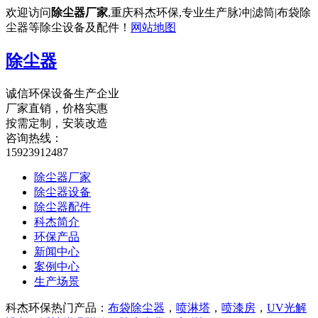
欢迎访问
除尘器厂家
,重庆科杰环保,专业生产脉冲|滤筒|布袋除
尘器等除尘设备及配件！
网站地图
除尘器
诚信环保设备生产企业
厂家直销，价格实惠
按需定制，安装改造
咨询热线：
15923912487
除尘器厂家
除尘器设备
除尘器配件
科杰简介
环保产品
新闻中心
案例中心
生产场景
科杰环保热门产品：
布袋除尘器
，
喷淋塔
，
喷漆房
，
UV光解