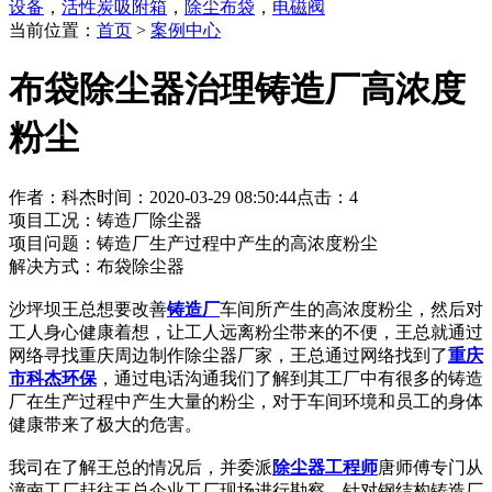
设备
，
活性炭吸附箱
，
除尘布袋
，
电磁阀
当前位置：
首页
>
案例中心
布袋除尘器治理铸造厂高浓度
粉尘
作者：科杰
时间：2020-03-29 08:50:44
点击：4
项目工况：铸造厂除尘器
项目问题：铸造厂生产过程中产生的高浓度粉尘
解决方式：布袋除尘器
沙坪坝王总想要改善
铸造厂
车间所产生的高浓度粉尘，然后对
工人身心健康着想，让工人远离粉尘带来的不便，王总就通过
网络寻找重庆周边制作除尘器厂家，王总通过网络找到了
重庆
市科杰环保
，通过电话沟通我们了解到其工厂中有很多的铸造
厂在生产过程中产生大量的粉尘，对于车间环境和员工的身体
健康带来了极大的危害。
我司在了解王总的情况后，并委派
除尘器工程师
唐师傅专门从
潼南工厂赶往王总企业工厂现场进行勘察，针对钢结构铸造厂