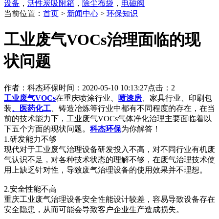
设备
，
活性炭吸附箱
，
除尘布袋
，
电磁阀
当前位置：
首页
>
新闻中心
>
环保知识
工业废气VOCs治理面临的现
状问题
作者：科杰环保
时间：2020-05-10 10:13:27
点击：2
工业废气VOCs
在重庆喷涂行业、
喷漆房
、家具行业、印刷包
装
、医药化工
、铸造冶炼等行业中都有不同程度的存在，在当
前的技术能力下，工业废气VOCs气体净化治理主要面临着以
下五个方面的现状问题。
科杰环保
为你解答！
1.研发能力不够
现代对于工业废气治理设备研发投入不高，对不同行业有机废
气认识不足，对各种技术状态的理解不够，在废气治理技术使
用上缺乏针对性，导致废气治理设备的使用效果并不理想。
2.安全性能不高
重庆工业废气治理设备安全性能设计较差，容易导致设备存在
安全隐患，从而可能会导致客户企业生产造成损失。