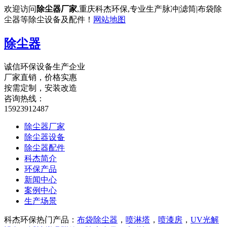
欢迎访问
除尘器厂家
,重庆科杰环保,专业生产脉冲|滤筒|布袋除
尘器等除尘设备及配件！
网站地图
除尘器
诚信环保设备生产企业
厂家直销，价格实惠
按需定制，安装改造
咨询热线：
15923912487
除尘器厂家
除尘器设备
除尘器配件
科杰简介
环保产品
新闻中心
案例中心
生产场景
科杰环保热门产品：
布袋除尘器
，
喷淋塔
，
喷漆房
，
UV光解