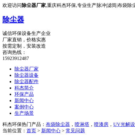
欢迎访问
除尘器厂家
,重庆科杰环保,专业生产脉冲|滤筒|布袋
除尘器
诚信环保设备生产企业
厂家直销，价格实惠
按需定制，安装改造
咨询热线：
15923912487
除尘器厂家
除尘器设备
除尘器配件
科杰简介
环保产品
新闻中心
案例中心
生产场景
科杰环保热门产品：
布袋除尘器
，
喷淋塔
，
喷漆房
，
UV光解
当前位置：
首页
>
新闻中心
>
常见问题