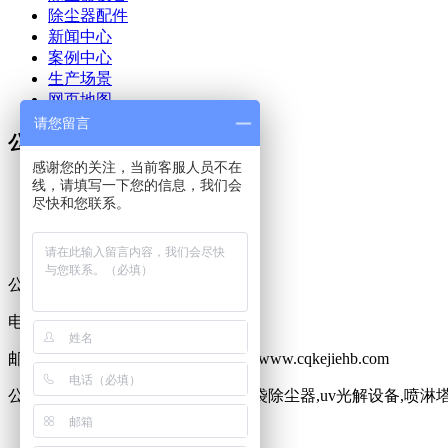
除尘器配件
新闻中心
案例中心
生产场景
网页地图
请您留言
公司产品
感谢您的关注，当前客服人员不在
布袋除尘器
线，请填写一下您的信息，我们会
尽快和您联系。
滤筒除尘器
uv光解设备
活性炭吸附箱
公司地址: 重庆市潼南区工业园
电话电话:15923912487
邮箱邮箱:1138519481@qq.com 网站:www.cqkejiehb.com
公告：重庆科杰环保主营除尘器,布袋除尘器,uv光解设备,喷淋塔