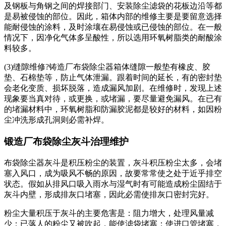
及钢板与角钢之间的焊接部门、安装除尘滤袋的花板边沿等都
是易被侵蚀的部位。因此，箱体内部的维修主要是要留意选择
能耐侵蚀的涂料，及时涂壤在易侵蚀或已侵蚀的部位。在一般
情况下，因净化气体多呈酸性，所以选用环氧树脂类的耐酸涂
料较多。
(3)缝隙维修?铸造厂布袋除尘器箱体缝隙一般垫有橡皮、胶
垫、石棉垫等，防止气体泄漏。跟着时间的延长，有的密封垫
会老化变质、损坏脱落，造成漏风加剧。在维修时，发现上述
现象要当真对待，或更换，或堵漏，要尽量避免漏风。在已有
的堵漏材料中，环氧树脂和防漏胶泥都是较好的材料，如因粉
尘冲洗形成孔洞则必需补焊。
锻造厂布袋除尘灰斗治理维护
布袋除尘器灰斗是积压粉尘的装置，灰斗积压粉尘太多，会堵
塞入风口，成为吸风不畅的原因，故要常常使之处于近乎排空
状态。假如从排风口吸入雨水与湿气时有可能造成粉尘固结于
灰斗内壁，形成排灰口堵塞，因此必需使排灰口密封完好。
粉尘大量积压于灰斗的主要危害是：阻力增大，处理风量减
少；已落人的粉尘又被吹起，能使滤袋堵塞；使进口管堵塞，