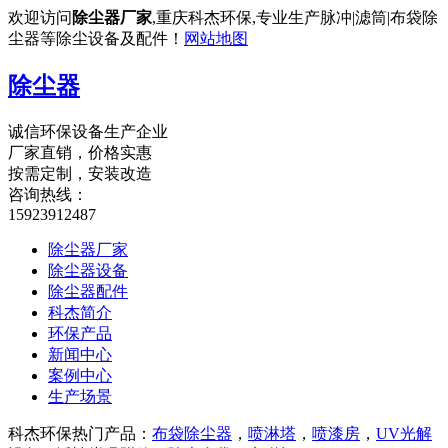
欢迎访问
除尘器厂家
,重庆科杰环保,专业生产脉冲|滤筒|布袋除
尘器等除尘设备及配件！
网站地图
除尘器
诚信环保设备生产企业
厂家直销，价格实惠
按需定制，安装改造
咨询热线：
15923912487
除尘器厂家
除尘器设备
除尘器配件
科杰简介
环保产品
新闻中心
案例中心
生产场景
科杰环保热门产品：
布袋除尘器
，
喷淋塔
，
喷漆房
，
UV光解