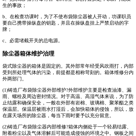
生的事故；
b、在检查功课时，为了不使布袋除尘器被人开动，功课职员
要自己携带操纵盘的钥匙，并且在操纵盘挂上严禁启动的字
牌；
c、必需堵截开关的总电源。
除尘器箱体维护治理
袋式除尘器的箱体是固定的。其外部常年经受风吹雨打，内部
受到所处理气体的污染，前提都是相称苛刻的。箱体维修分内
外两部门。
(1)铸造厂布袋除尘器外部维护?外部维护主要是检查油漆、漏
雨、螺栓及周边密封情况。对于高温、高湿气体来说，为了防
止结露和确保安全，一般在外部有岩棉、玻璃棉、聚苯酯之类
保温层。保温层被雨水打湿后，会加快箱体的侵蚀，所以，放
在露天场所的除尘器，每当下雨时要予以充分留意。
(2)铸造厂布袋除尘器内部维修?箱体内侧处于一个轻易结露、
附着粉尘以及气体溶解后可能造成侵蚀的环境之中。钢板之间