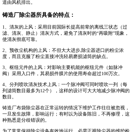
道由风机排出。
铸造厂除尘器所具备的特点：
1、清灰的上风：采用目前国际长提高前辈的离线三状态（过
滤、清灰、静止）清灰方式，避免了清灰时的“再吸附”现象，
使清灰彻底可靠。
2、预收尘机构的上风：不但大大进步,除尘器进口的粉尘浓
度，而且克服了粉尘直接冲洗轻易磨损滤筒的缺点。
3、枢纽元件的上风：对影响主要机能的枢纽元件（如脉冲
阀）采用入口件，其易损件膜片的使用寿命超过100万次。
4、分列喷吹清灰技术上风：一个脉冲阀可同时喷吹一列（每
列滤筒数目最多为12个），这样的设计可大大地减少脉冲阀的
数目。
铸造厂布袋除尘器在正常运转的情况下维护工作往往被忽视，
一旦发生故障，影响运行；有时以为设备陈旧，不再修理，这
种熟悉是分歧错误的。
为了常常保持除尘设备有效地运行，必需正视除尘器的维护检